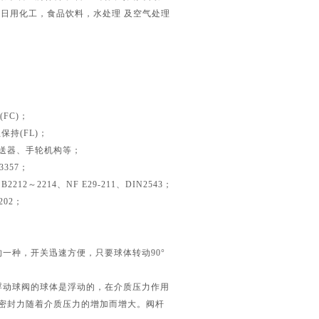
日用化工，食品饮料，水处理 及空气处理
FC)；
保持(FL)；
送器、手轮机构等；
3357；
B2212～2214、NF E29-211、DIN2543；
202；
一种，开关迅速方便，只要球体转动90°
浮动球阀的球体是浮动的，在介质压力作用
密封力随着介质压力的增加而增大。阀杆