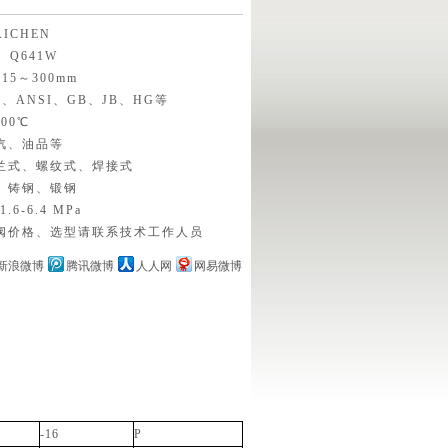
ICHEN
、Q641W
5～300mm
S、ANSI、GB、JB、HG等
00℃
汽、油品等
兰式、螺纹式、焊接式
、铸钢、锻钢
6-6.4 MPa
阀价格、选型请联系技术工作人员
新浪微博
腾讯微博
人人网
网易微博
-16
P