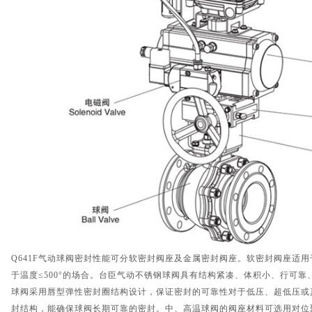
Q641F气动球阀密封性能可分软密封阀座及金属密封阀座。软密封阀座适用于
于温度≤500°的场合。台臣气动不锈钢球阀具有结构紧凑、体积小、行可
球阀采用唇型弹性密封圈结构设计，保证密封的可靠性对于低压、超低压或
封结构，能确保球阀长期可靠的密封。中、高温球阀的阀座材料可选用对位