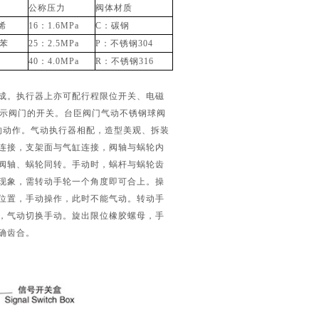
公称压力
阀体材质
烯
16：1.6MPa
C：碳钢
聚苯
25：2.5MPa
P：不锈钢304
40：4.0MPa
R：不锈钢316
组成。执行器上亦可配行程限位开关、电磁
号指示阀门的开关。台臣阀门气动不锈钢球阀
的动作。气动执行器相配，造型美观、拆装
连接，支架面与气缸连接，阀轴与蜗轮内
阀轴、蜗轮同转。手动时，蜗杆与蜗轮齿
现象，需转动手轮一个角度即可合上。操
位置，手动操作，此时不能气动。转动手
，气动切换手动。旋出限位橡胶螺母，手
确齿合。