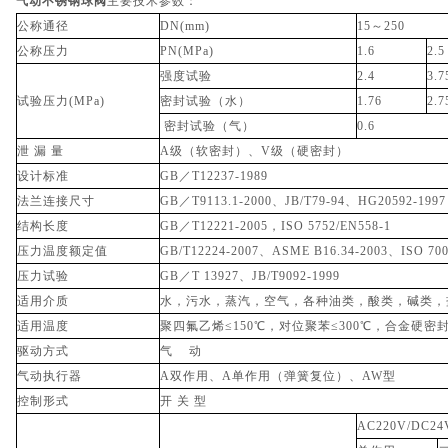
气动不锈钢球阀
主要技术参数：
公称通径
DN(mm)
15～250
公称压力
PN(MPa)
1.6
2.5
强度试验
2.4
3.7
试验压力(MPa)
密封试验（水）
1.76
2.7
密封试验（气）
0.6
泄 漏 量
A级（软密封）、V级（硬密封）
设计标准
GB／T12237-1989
法兰连接尺寸
GB／T9113.1-2000、JB/T79-94、HG20592-1997
结构长度
GB／T12221-2005，ISO 5752/EN558-1
压力温度额定值
GB/T12224-2007、ASME B16.34-2003、ISO 700
压力试验
GB／T 13927、JB/T9092-1999
适用介质
水，污水，蒸汽，空气，各种油类，酸类，碱类，
适用温度
聚四氟乙烯≤150℃，对位聚苯≤300℃，合金硬密封
驱动方式
气 动
气动执行器
A双作用、A单作用（弹簧复位）、AW型
控制形式
开 关 型
AC220V/DC24