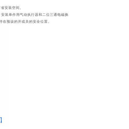
，节省安装空间。
；安装单作用气动执行器和二位三通电磁换
停在预设的开或关的安全位置。