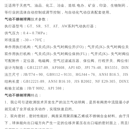
泛适用于天然气、油品、化工、冶金、造纸 电办、矿业，印染、生物制药，
等行业的流体自动控制或调节控制，与自动化气动仪表配套使用。
气动不锈钢球阀
技术参数：
执行器型号：GT、SR、ST、AT、AW系列气动执行器；
供气压力：0.4～0.7MPa；
环境温度：-30～+70℃；
单作用执行机构：气关式(B)–失气时阀位开(FO)；气开式(K)–失气时阀位关(
双作用执行机构：气关式(B)–失气时阀位保持(FL)；气开式(K)– 失气时阀位
可配附件：定位器、电磁阀、空气过滤减压器、保位阀、行程开关、阀位传
设计与制造：GB12237-89、API608、API 6D、JPI 7S-48、BS5351、DIN
法兰尺寸：JB/T74～90、GB9112～9131、HGJ44～76、ANSI B16.5、JIS 
结构长度：GB12221-89、ANSI B16.10、JIS B2002、NF E29-305、DIN3
检验主试验：JB/T 9092、API 598；
气动不锈钢球阀
特点：
1、我公司引进欧洲技术开发生产的法兰气动球阀，是所有阀类中流阻最小的
就完成了全开或全关动作，实现快速启闭。
2、双向密封，密封性能好。阀座采用聚四氟乙烯或不锈钢合金材料。由于
下，球体能向出口端方向产生一定的位移并紧压在出口端的密封面上，而且