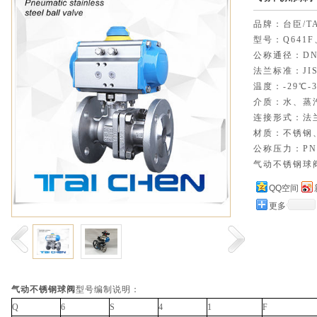
品牌：台臣/TA
型号：Q641F
公称通径：DN1
法兰标准：JI
温度：-29℃-3
介质：水、蒸
连接形式：法
材质：不锈钢
公称压力：PN1.
气动不锈钢球
QQ空间
更多
气动不锈钢球阀
型号编制说明：
Q
6
S
4
1
F