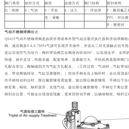
阀门类型
动作方式
操控
连接方式
阀门结构
密封材料
Q：球阀
6：气动
S：手轮
4：法兰
1：浮动球
F：聚四氟乙
无：省略
PPL：对位
H：硬密封
气动不锈钢球阀
概述:
Q641F气动不锈钢球阀是由双作用或单作用气动活塞式执行器和浮动球阀
阀、减压阀及0.4-0.7MPa气源可实现开关操作，并送出二对无源触点信
是以压缩空气为动力，阀杆带动阀芯在阀体内转动90°，以实现全开、全闭
快捷，操作灵活，性能卓越，配套简单，流通能力大。手轮机构底面和阀门
孔配合穿过，阀轴端四方与气缸方孔配合。（工作过程：气动时，气缸带动
合，带动阀轴转动，气缸活塞随时。）转动手柄在合上蜗杆时，会出现顶齿
作手柄转动到位时，限位橡胶螺母需旋紧。旋出限位橡胶螺母，手柄位于合
柄至离，蜗轮、蜗杆脱开，实现气动。旋出限位橡胶螺母，手柄位于离位置
柄到合位置，可能会出现顶齿现象，需来回转动手柄，以确保蜗轮、蜗杆正